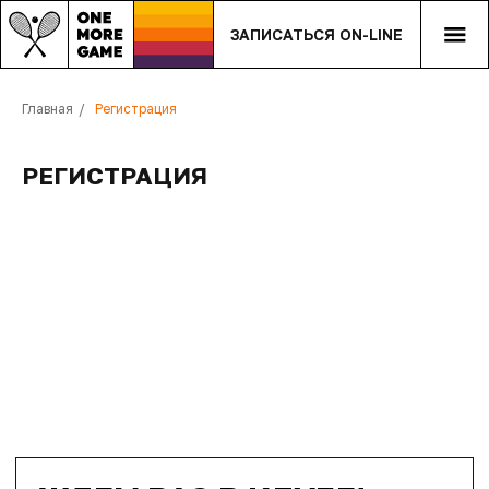
ЗАПИСАТЬСЯ ON-LINE
Главная
/
Регистрация
РЕГИСТРАЦИЯ
ЖДЕМ ВАС В КЛУБЕ!
АДРЕС
Красноярск, ТЦ PokrovSky,
ул. Дмитрия Мартынова, 12, 2 этаж
ТЕЛЕФОН